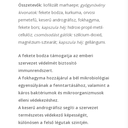
Összetevők:
liofilizált marhaepe;
gyógynövény
kivonatok:
fekete bodza, kurkuma, orvosi
pemetefű, keserű andrográfisz, fokhagyma,
fekete bors;
kapszula héj:
hidroxi-propil-metil-
cellulóz;
csomósodást gátlók:
szilícium-dioxid,
magnézium-sztearát;
kapszula héj:
gellángumi.
A fekete bodza támogatja az emberi
szervezet védelmét biztosító
immunrendszert.
A fokhagyma hozzájárul a bél mikrobiológiai
egyensúlyának a fenntartásához, valamint a
káros baktériumok és mikroorganizmusok
elleni védekezéshez.
A keserű andrográfisz segíti a szervezet
természetes védekező képességét,
különösen a felső légutak szintjén.