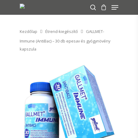
Kezdőlap
Étrend-kiegészítő
GALLMET-
A keresés indításához nyomj ENTER-t!
Immune (AntiBac) – 30 db epesav és gyógynövény
kapszula