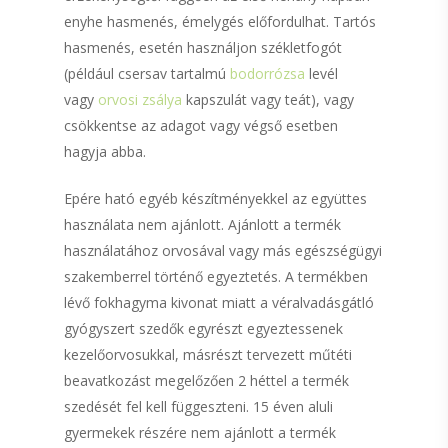
Vitamin4You
enyhe hasmenés, émelygés előfordulhat. Tartós
hasmenés, esetén használjon székletfogót
termékcsalád
(például csersav tartalmú
bodorrózsa
levél
Kollagén
vagy
orvosi zsálya
kapszulát vagy teát), vagy
csökkentse az adagot vagy végső esetben
Étrend-kiegészítő
hagyja abba.
Üres kapszulák
Epére ható egyéb készítményekkel az együttes
Kapcsolat
használata nem ajánlott. Ajánlott a termék
használatához orvosával vagy más egészségügyi
szakemberrel történő egyeztetés. A termékben
lévő fokhagyma kivonat miatt a véralvadásgátló
gyógyszert szedők egyrészt egyeztessenek
kezelőorvosukkal, másrészt tervezett műtéti
beavatkozást megelőzően 2 héttel a termék
szedését fel kell függeszteni. 15 éven aluli
gyermekek részére nem ajánlott a termék