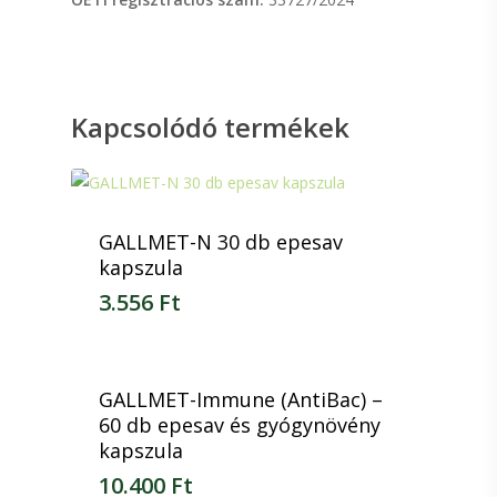
Kapcsolódó termékek
GALLMET-N 30 db epesav
kapszula
3.556
Ft
3.556
Ft
GALLMET-Immune (AntiBac) –
60 db epesav és gyógynövény
kapszula
10.400
Ft