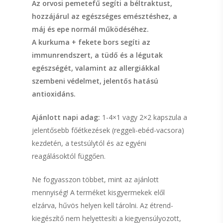
Az orvosi pemetefű segíti a béltraktust,
hozzájárul az egészséges emésztéshez, a
máj és epe normál működéséhez.
A kurkuma + fekete bors segíti az
immunrendszert, a tüdő és a légutak
egészségét, valamint az allergiákkal
szembeni védelmet, jelentős hatású
antioxidáns.
Ajánlott napi adag:
1-4×1 vagy 2×2 kapszula a
jelentősebb főétkezések (reggeli-ebéd-vacsora)
kezdetén, a testsúlytól és az egyéni
reagálásoktól függően.
Ne fogyasszon többet, mint az ajánlott
mennyiség! A terméket kisgyermekek elől
elzárva, hűvös helyen kell tárolni. Az étrend-
kiegészítő nem helyettesíti a kiegyensúlyozott,