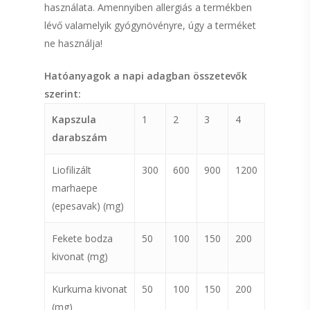
használata. Amennyiben allergiás a termékben
lévő valamelyik gyógynövényre, úgy a terméket
ne használja!
Hatóanyagok a napi adagban összetevők
szerint:
Kapszula
1
2
3
4
darabszám
Liofilizált
300
600
900
1200
marhaepe
(epesavak) (mg)
Fekete bodza
50
100
150
200
kivonat (mg)
Kurkuma kivonat
50
100
150
200
(mg)