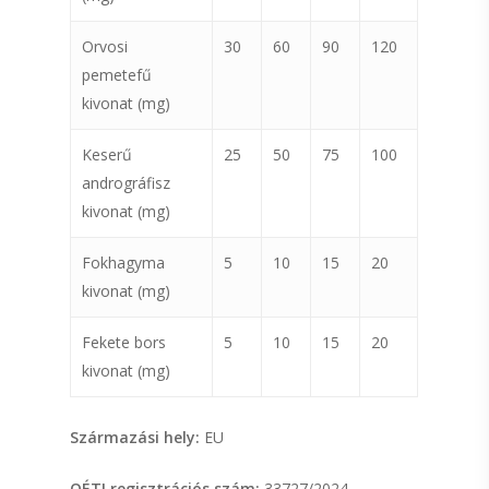
Orvosi
30
60
90
120
pemetefű
kivonat (mg)
Keserű
25
50
75
100
andrográfisz
kivonat (mg)
Fokhagyma
5
10
15
20
kivonat (mg)
Fekete bors
5
10
15
20
kivonat (mg)
Származási hely:
EU
OÉTI regisztrációs szám:
33727/2024