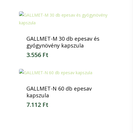
10.400
Ft
GALLMET-M 30 db epesav és
gyógynövény kapszula
3.556
Ft
3.556
Ft
GALLMET-N 60 db epesav
kapszula
7.112
Ft
7.112
Ft