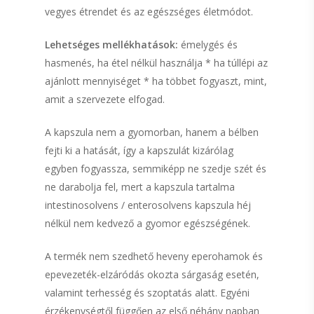
vegyes étrendet és az egészséges életmódot.
Lehetséges mellékhatások:
émelygés és
hasmenés, ha étel nélkül használja * ha túllépi az
ajánlott mennyiséget * ha többet fogyaszt, mint,
amit a szervezete elfogad.
A kapszula nem a gyomorban, hanem a bélben
fejti ki a hatását, így a kapszulát kizárólag
egyben fogyassza, semmiképp ne szedje szét és
ne darabolja fel, mert a kapszula tartalma
intestinosolvens / enterosolvens kapszula héj
nélkül nem kedvező a gyomor egészségének.
A termék nem szedhető heveny eperohamok és
HerbaStar termék
epevezeték-elzáródás okozta sárgaság esetén,
valamint terhesség és szoptatás alatt. Egyéni
Flavin termékek
érzékenységtől függően az első néhány napban