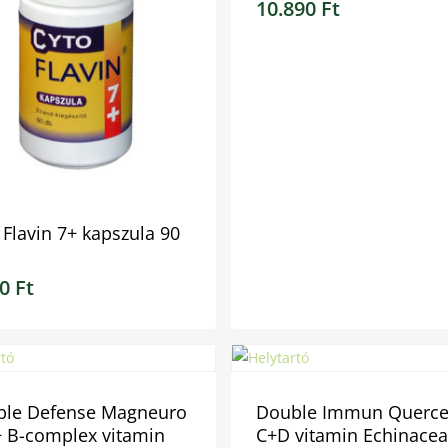
10.890
Ft
 Flavin 7+ kapszula 90
50
Ft
0
Ft
10.890
Ft
ble Defense Magneuro
Double Immun Querce
 B-complex vitamin
C+D vitamin Echinacea