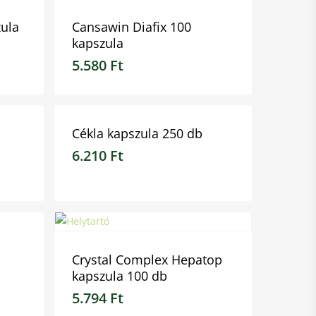
zula
Cansawin Diafix 100
kapszula
5.580
Ft
5.580
Ft
Cékla kapszula 250 db
6.210
Ft
6.210
Ft
Crystal Complex Hepatop
kapszula 100 db
5.794
Ft
5.794
Ft