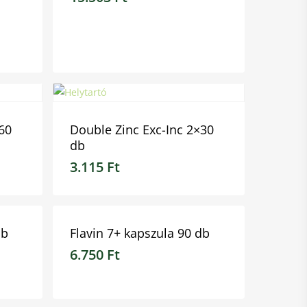
15.503
Ft
60
Double Zinc Exc-Inc 2×30
db
3.115
Ft
3.115
Ft
db
Flavin 7+ kapszula 90 db
6.750
Ft
6.750
Ft