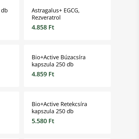
 db
Astragalus+ EGCG,
Rezveratrol
4.858
Ft
4.858
Ft
Bio+Active Búzacsíra
kapszula 250 db
4.859
Ft
4.859
Ft
Bio+Active Retekcsíra
kapszula 250 db
5.580
Ft
5.580
Ft