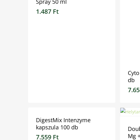
Spray 50 ml
1.487
Ft
Cyto
db
7.6
1.487
Ft
7.65
DigestMix Intenzyme
kapszula 100 db
Dou
Mg +
7.559
Ft