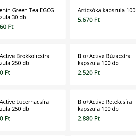
enin Green Tea EGCG
Articsóka kapszula 100
zula 30 db
5.670
Ft
960
Ft
60
Ft
5.670
Ft
Active Brokkolicsíra
Bio+Active Búzacsíra
zula 250 db
kapszula 100 db
30
Ft
2.520
Ft
0
Ft
2.520
Ft
Active Lucernacsíra
Bio+Active Retekcsíra
zula 250 db
kapszula 100 db
40
Ft
2.880
Ft
0
Ft
2.880
Ft