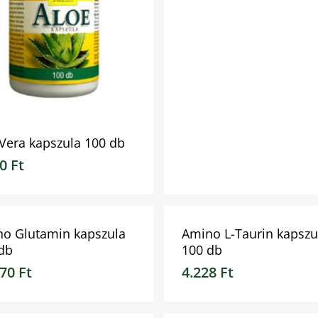
Vera kapszula 100 db
30
Ft
0
Ft
9.180
Ft
o Glutamin kapszula
Amino L-Taurin kapszu
db
100 db
070
Ft
4.228
Ft
70
Ft
4.228
Ft