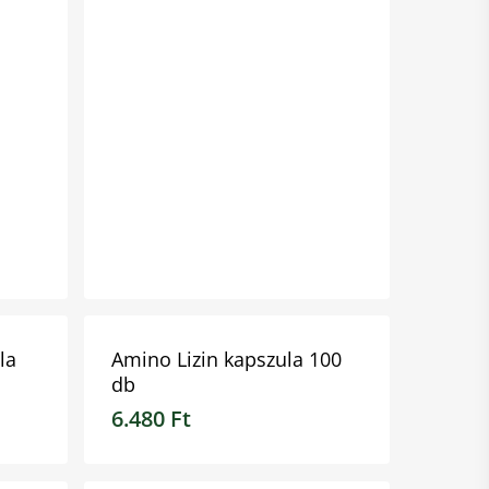
5.580
Ft
la
Amino Lizin kapszula 100
db
6.480
Ft
6.480
Ft