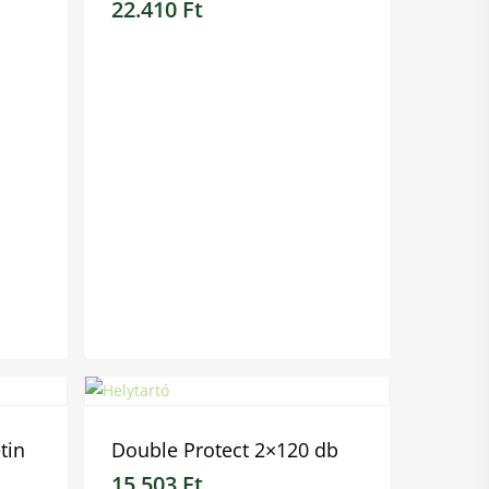
22.410
Ft
22.410
Ft
tin
Double Protect 2×120 db
15.503
Ft