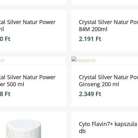
tal Silver Natur Power
Crystal Silver Natur P
ml
84M 200ml
10
Ft
2.191
Ft
0
Ft
2.191
Ft
tal Silver Natur Power
Crystal Silver Natur P
er 500 ml
Ginseng 200 ml
98
Ft
2.349
Ft
8
Ft
2.349
Ft
Cyto Flavin7+ kapszula
db