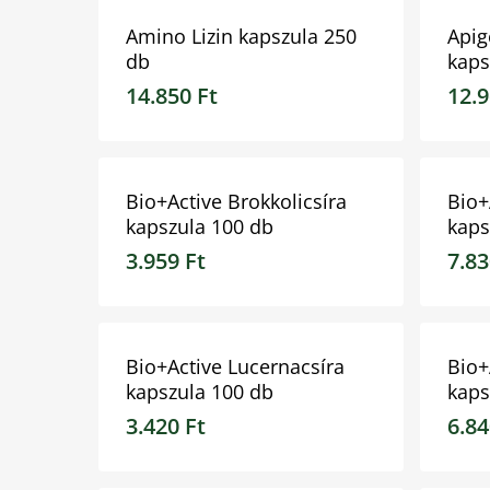
Amino Lizin kapszula 250
Apig
db
kaps
14.850
Ft
12.
14.850
Ft
12.9
Bio+Active Brokkolicsíra
Bio+
kapszula 100 db
kaps
3.959
Ft
7.8
3.959
Ft
7.83
Bio+Active Lucernacsíra
Bio+
kapszula 100 db
kaps
3.420
Ft
6.8
3.420
Ft
6.84