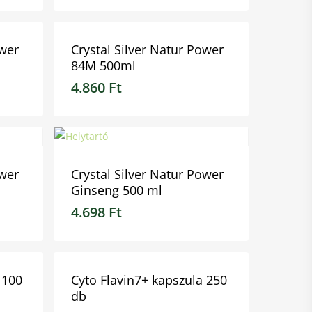
ower
Crystal Silver Natur Power
84M 500ml
4.860
Ft
4.860
Ft
ower
Crystal Silver Natur Power
Ginseng 500 ml
4.698
Ft
4.698
Ft
 100
Cyto Flavin7+ kapszula 250
db