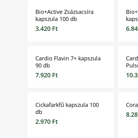
Bio+Active Zsázsacsíra
Bio+
kapszula 100 db
kaps
3.420
Ft
6.8
3.420
Ft
6.84
Cardio Flavin 7+ kapszula
Card
90 db
Puls
7.920
Ft
10.
7.920
Ft
10.3
Cickafarkfű kapszula 100
Cora
db
8.2
2.970
Ft
2.970
Ft
8.28