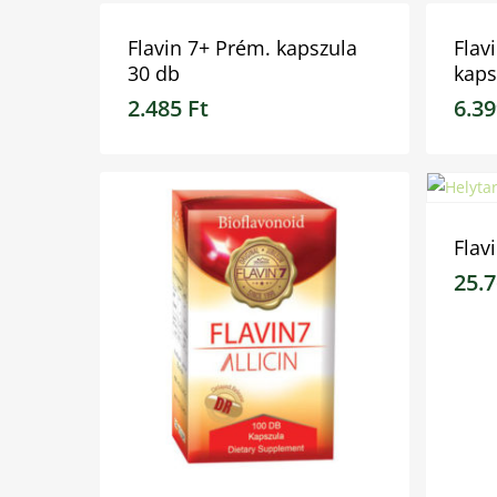
Flavin 7+ Prém. kapszula
Flav
30 db
kaps
2.485
Ft
6.3
2.485
Ft
6.39
Flav
25.