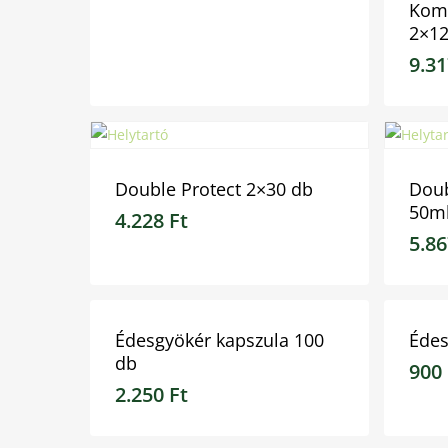
Kom
2×12
9.3
7.559
Ft
9.31
Double Protect 2×30 db
Doub
50m
4.228
Ft
5.8
4.228
Ft
5.86
Édesgyökér kapszula 100
Édes
db
900
2.250
Ft
2.250
Ft
900
F