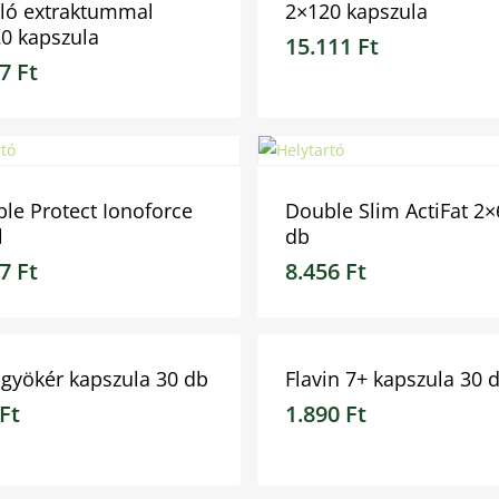
ló extraktummal
2×120 kapszula
0 kapszula
15.111
Ft
17
Ft
7
Ft
15.111
Ft
le Protect Ionoforce
Double Slim ActiFat 2×
l
db
67
Ft
8.456
Ft
7
Ft
8.456
Ft
gyökér kapszula 30 db
Flavin 7+ kapszula 30 
Ft
1.890
Ft
t
1.890
Ft