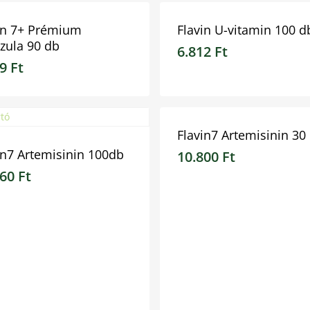
in 7+ Prémium
Flavin U-vitamin 100 d
zula 90 db
6.812
Ft
99
Ft
9
Ft
6.812
Ft
Flavin7 Artemisinin 30
in7 Artemisinin 100db
10.800
Ft
760
Ft