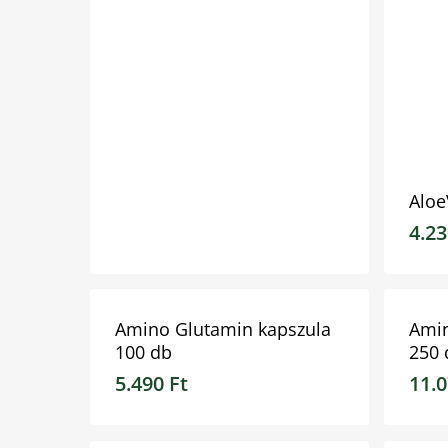
Aloe
4.2
3.070
Ft
4.23
Amino Glutamin kapszula
Amin
100 db
250 
A keresés indításához nyomj ENTER-t!
5.490
Ft
11.
5.490
Ft
11.0