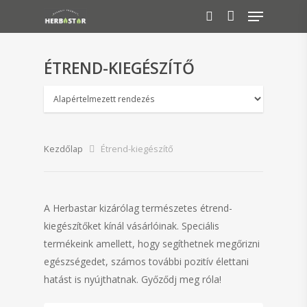
ÉTREND-KIEGÉSZÍTŐ
A keresés indításához nyomj ENTER-t!
Kezdőlap
Étrend-kiegészítő
A Herbastar kizárólag természetes étrend-
kiegészítőket kínál vásárlóinak. Speciális
termékeink amellett, hogy segíthetnek megőrizni
egészségedet, számos további pozitív élettani
hatást is nyújthatnak. Győződj meg róla!