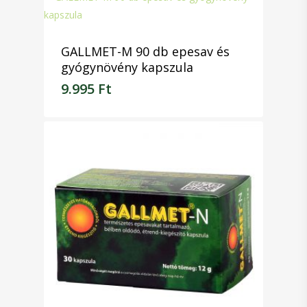
HerbaStar termék
GALLMET-M 90 db epesav és
gyógynövény kapszula
Flavin termékek
9.995
Ft
Vitamin4You
9.995
Ft
termékcsalád
Kollagén
Étrend-kiegészítő
Üres kapszulák
Kapcsolat