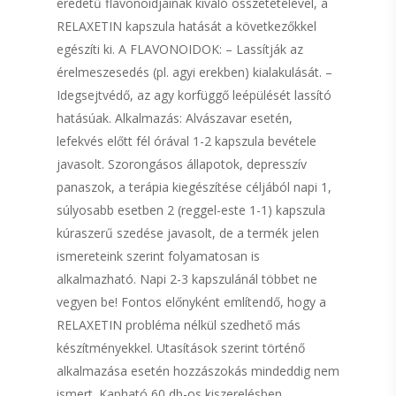
eredetű flavonoidjainak kiváló összetételével, a
RELAXETIN kapszula hatását a következőkkel
egészíti ki. A FLAVONOIDOK: – Lassítják az
érelmeszesedés (pl. agyi erekben) kialakulását. –
Idegsejtvédő, az agy korfüggő leépülését lassító
hatásúak. Alkalmazás: Alvászavar esetén,
lefekvés előtt fél órával 1-2 kapszula bevétele
javasolt. Szorongásos állapotok, depresszív
panaszok, a terápia kiegészítése céljából napi 1,
súlyosabb esetben 2 (reggel-este 1-1) kapszula
kúraszerű szedése javasolt, de a termék jelen
ismereteink szerint folyamatosan is
alkalmazható. Napi 2-3 kapszulánál többet ne
vegyen be! Fontos előnyként említendő, hogy a
RELAXETIN probléma nélkül szedhető más
készítményekkel. Utasítások szerint történő
alkalmazása esetén hozzászokás mindeddig nem
ismert. Kapható 60 db-os kiszerelésben.