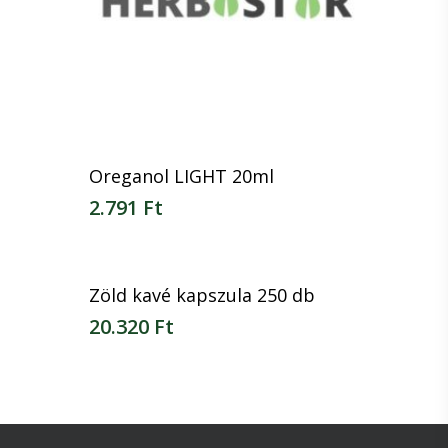
Oreganol LIGHT 20ml
2.791
Ft
2.791
Ft
Zöld kavé kapszula 250 db
20.320
Ft
20.320
Ft