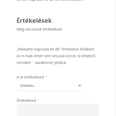
HerbaStar termék
Értékelések
Flavin termékek
Még nincsenek értékelések.
Vitamin4You
termékcsalád
„Relaxetin kapszula 60 db” értékelése elsőként
Kollagén
Az e-mail-címet nem tesszük közzé.
A kötelező
Étrend-kiegészítő
mezőket
*
karakterrel jelöltük
Üres kapszulák
A te értékelésed
*
Kapcsolat
Értékelésed
*