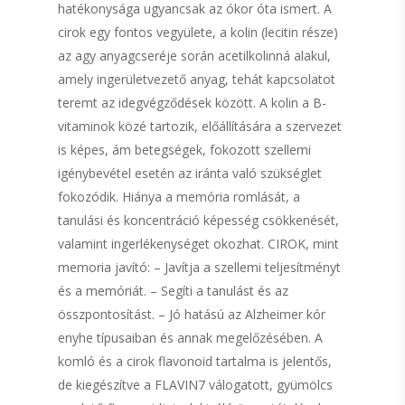
hatékonysága ugyancsak az ókor óta ismert. A
cirok egy fontos vegyülete, a kolin (lecitin része)
az agy anyagcseréje során acetilkolinná alakul,
amely ingerületvezető anyag, tehát kapcsolatot
teremt az idegvégződések között. A kolin a B-
vitaminok közé tartozik, előállítására a szervezet
is képes, ám betegségek, fokozott szellemi
igénybevétel esetén az iránta való szükséglet
fokozódik. Hiánya a memória romlását, a
tanulási és koncentráció képesség csökkenését,
valamint ingerlékenységet okozhat. CIROK, mint
memoria javító: – Javítja a szellemi teljesítményt
és a memóriát. – Segíti a tanulást és az
összpontosítást. – Jó hatású az Alzheimer kór
enyhe típusaiban és annak megelőzésében. A
komló és a cirok flavonoid tartalma is jelentős,
de kiegészítve a FLAVIN7 válogatott, gyümölcs