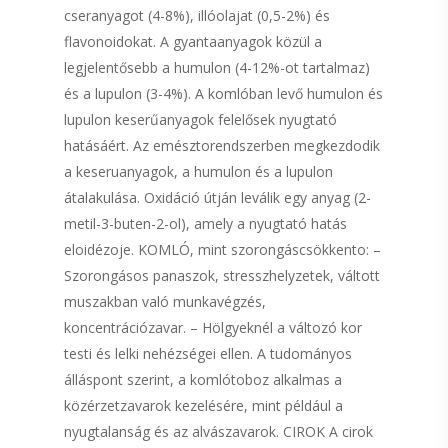
cseranyagot (4-8%), illóolajat (0,5-2%) és
flavonoidokat. A gyantaanyagok közül a
legjelentősebb a humulon (4-12%-ot tartalmaz)
és a lupulon (3-4%). A komlóban levő humulon és
lupulon keserűanyagok felelősek nyugtató
hatásáért. Az emésztorendszerben megkezdodik
a keseruanyagok, a humulon és a lupulon
átalakulása. Oxidáció útján leválik egy anyag (2-
metil-3-buten-2-ol), amely a nyugtató hatás
eloidézoje. KOMLÓ, mint szorongáscsökkento: –
Szorongásos panaszok, stresszhelyzetek, váltott
muszakban való munkavégzés,
koncentrációzavar. – Hölgyeknél a változó kor
testi és lelki nehézségei ellen. A tudományos
álláspont szerint, a komlótoboz alkalmas a
közérzetzavarok kezelésére, mint például a
nyugtalanság és az alvászavarok. CIROK A cirok