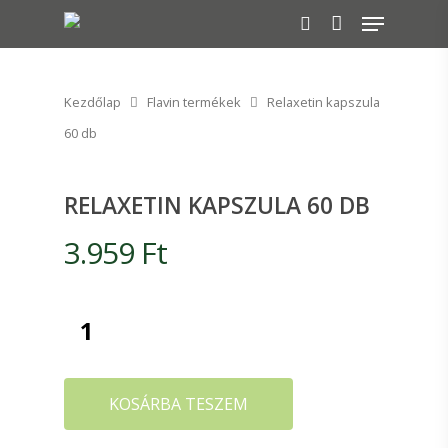
Kezdőlap
Flavin termékek
Relaxetin kapszula
A keresés indításához nyomj ENTER-t!
60 db
RELAXETIN KAPSZULA 60 DB
3.959
Ft
KOSÁRBA TESZEM