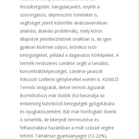
feszültségoldó, hangulatjavító, enyhíti a
szorongásos, depressziós tüneteket is,
segítséget jelent különféle alvászavarokban
(elalvási, átalvási problémák), mely kóros
állapotok jelentkezhetnek önállóan is, de igen
gyakran kísérnek súlyos, krónikus testi
betegségeket, például a daganatos kórképeket. A
termék rendszeres szedése segíti a tanulást,
koncentrálóképességet, szedése javasolt
fokozott szellemi igénybevétel esetén is. KOMLÓ
Termős virágzatát, illetve termős ágazatát
(komlótoboz) már ősidők óta használja az
emberiség különböző betegségek gyógyítására
és nyugtatószerként. Bár már honfoglaló őseink
is ismerték, de kiterjedt termesztése és
felhasználása hazánkban a múlt század végére
tehető. Tartalmaz gyantaanyagot (12-22%),