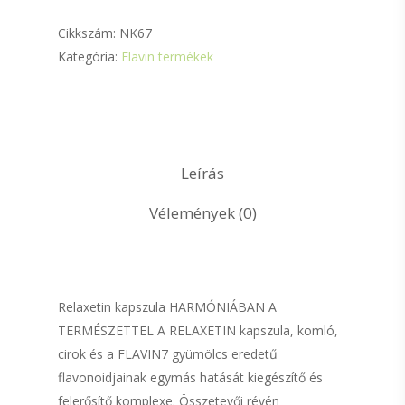
Cikkszám:
NK67
Kategória:
Flavin termékek
Leírás
Vélemények (0)
Relaxetin kapszula HARMÓNIÁBAN A
TERMÉSZETTEL A RELAXETIN kapszula, komló,
cirok és a FLAVIN7 gyümölcs eredetű
flavonoidjainak egymás hatását kiegészítő és
felerősítő komplexe. Összetevői révén