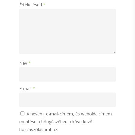
Értékelésed
*
Kollagén
Étrend-kiegészítő
Üres kapszulák
Kapcsolat
Név
*
E-mail
*
A nevem, e-mail-címem, és weboldalcímem
mentése a böngészőben a következő
hozzászólásomhoz.