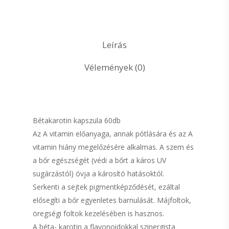
Leírás
Vélemények (0)
Bétakarotin kapszula 60db
Az A vitamin előanyaga, annak pótlására és az A
vitamin hiány megelőzésére alkalmas. A szem és
a bőr egészségét (védi a bőrt a káros UV
sugárzástól) óvja a károsító hatásoktól.
Serkenti a sejtek pigmentképződését, ezáltal
elősegíti a bőr egyenletes barnulását. Májfoltok,
öregségi foltok kezelésében is hasznos.
A béta- karotin a flavonoidokkal szinergista