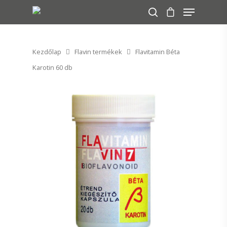
Kezdőlap
Flavin termékek
Flavitamin Béta
A keresés indításához nyomj ENTER-t!
Karotin 60 db