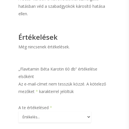
hatásban véd a szabadgyökök károsító hatása
ellen.
Értékelések
Még nincsenek értékelések.
„Flavitamin Béta Karotin 60 db” értékelése
elsőként
Az e-mail-címet nem tesszük közzé.
A kötelező
HerbaStar termék
mezőket
*
karakterrel jelöltük
Flavin termékek
A te értékelésed
*
Vitamin4You
termékcsalád