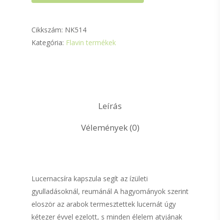
Cikkszám:
NK514
Kategória:
Flavin termékek
Leírás
Vélemények (0)
Lucernacsíra kapszula segít az ízületi
gyulladásoknál, reumánál A hagyományok szerint
eloször az arabok termesztettek lucernát úgy
kétezer évvel ezelott, s minden élelem atyjának