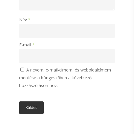
Kollagén
Étrend-kiegészítő
Név
*
Üres kapszulák
Kapcsolat
E-mail
*
A nevem, e-mail-címem, és weboldalcímem
mentése a böngészőben a következő
hozzászólásomhoz.