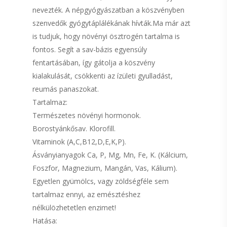
nevezték. A népgyógyászatban a köszvényben
szenvedők gyógytáplálékának hívták.Ma már azt
is tudjuk, hogy növényi ösztrogén tartalma is
fontos. Segít a sav-bázis egyensúly
fentartásában, így gátolja a köszvény
kialakulását, csökkenti az ízületi gyulladást,
reumás panaszokat.
Tartalmaz:
Természetes növényi hormonok.
Borostyánkősav. Klorofill.
Vitaminok (A,C,B12,D,E,K,P).
Ásványianyagok Ca, P, Mg, Mn, Fe, K. (Kálcium,
Foszfor, Magnezium, Mangán, Vas, Kálium).
Egyetlen gyümölcs, vagy zöldségféle sem
tartalmaz ennyi, az emésztéshez
nélkülözhetetlen enzimet!
Hatása: