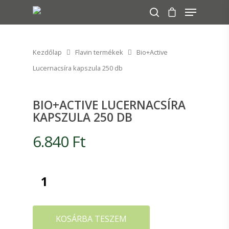
Kezdőlap
Flavin termékek
Bio+Active
A keresés indításához nyomj ENTER-t!
Lucernacsíra kapszula 250 db
BIO+ACTIVE LUCERNACSÍRA
KAPSZULA 250 DB
6.840
Ft
KOSÁRBA TESZEM