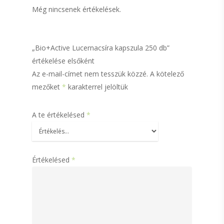
Még nincsenek értékelések.
„Bio+Active Lucernacsíra kapszula 250 db”
értékelése elsőként
Az e-mail-címet nem tesszük közzé.
A kötelező
mezőket
*
karakterrel jelöltük
A te értékelésed
*
HerbaStar termék
Értékelésed
*
Flavin termékek
Vitamin4You
termékcsalád