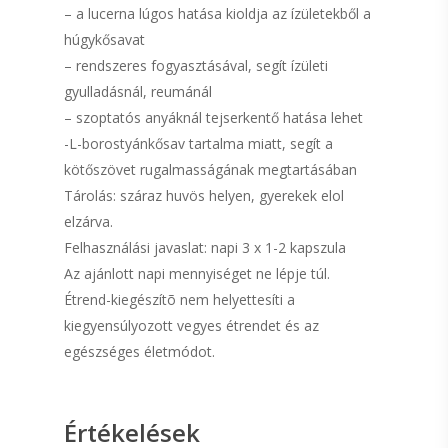
– a lucerna lúgos hatása kioldja az ízületekből a
húgykősavat
– rendszeres fogyasztásával, segít ízületi
gyulladásnál, reumánál
– szoptatós anyáknál tejserkentő hatása lehet
-L-borostyánkősav tartalma miatt, segít a
kötőszövet rugalmasságának megtartásában
Tárolás: száraz huvös helyen, gyerekek elol
elzárva.
Felhasználási javaslat: napi 3 x 1-2 kapszula
Az ajánlott napi mennyiséget ne lépje túl.
Étrend-kiegészítõ nem helyettesíti a
kiegyensúlyozott vegyes étrendet és az
egészséges életmódot.
Értékelések